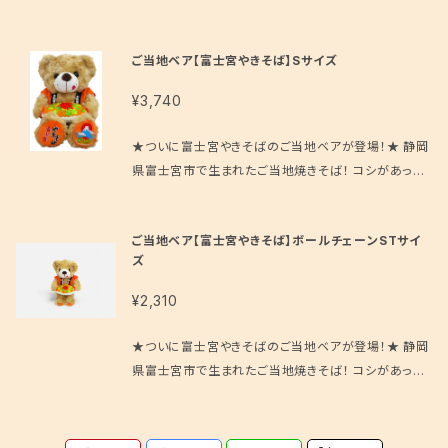
６日間です。（出荷日が麺の製造日） すぐに召し上がら
ングによっては、材料の入荷にお時間がかかる場合が
トのものですが、お送りするものはここに追加で肉かす
ない場合、麺と肉かすは冷凍保存、その他は冷蔵庫に
ございます。 ・年末年始、GW、お盆などは仕入れにお
を加えたものです。 富士宮やきそばアンテナショップの
て保存ください。
ご当地ベア【富士宮やきそば】Sサイズ
時間がかかります為、一週間以上のお時間を頂く場合
味をご家庭で再現。もちもち蒸し麺と旨味たっぷりの肉
もございます。 ・交通事情、悪天候が原因でご希望の日
かす、鰯の風味あふれる削り粉が特徴の癖になるうま
¥3,740
時にお届けできない場合もございます。
さです。 ※富士宮やきそば蒸し麺・ソース・肉かす・だし
粉・紅しょうが のセットです。キャベツ、ネギはお客様に
★ついに富士宮やきそばのご当地ベアが登場！★ 静岡
て、ご用意ください。 ※ 麺の賞味期限は製造日を含め
県富士宮市で生まれたご当地焼きそば！ コシがあって
６日間です。（出荷日が麺の製造日） すぐに召し上がら
美味しいんだよ～！ B-1グランプリで優勝したこともあ
ない場合、麺と肉かすは冷凍保存、その他は冷蔵庫に
るんだ！！ 生息地：静岡県 誕生日：11月29日 サイズ：S
て保存ください。 極力お早目の発送を心がけておりま
ご当地ベア【富士宮やきそば】ボールチェーンSTサイ
サイズ（200mm×260mm） 製造元：株式会社藤二
すが、少人数のスタッフで対応しております為、ご注文
ズ
誠 ご当地ベア公式HP https://www.fujisey.com/
から発送まで5日程度かかる場合もございます。ご迷惑
gotouchibear/ ※送料は1点ご購入の場合のもので
¥2,310
をおかけいたしますが、何卒よろしくお願い申し上げま
す。２点以上ご購入の場合は、お問い合わせフォームよ
す。 ・当店からの発送可能日は基本的に平日のみ（水
りご希望数をお知らせください。
★ついに富士宮やきそばのご当地ベアが登場！★ 静岡
曜を除く）となります。 ・ご注文を受けてから製麺業者
県富士宮市で生まれたご当地焼きそば！ コシがあって
への発注を行います。このためご注文のタイミングによ
美味しいんだよ～！ B-1グランプリで優勝したこともあ
っては、材料の入荷にお時間がかかる場合がございま
るんだ！！ 生息地：静岡県 誕生日：11月29日 サイズ：ボ
す。 ・年末年始、GW、お盆などは仕入れにお時間がか
ールチェーンSTサイズ（110mm×110mm） 製造元：株
かります為、一週間以上のお時間を頂く場合もございま