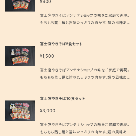
¥900
富士宮やきそばアンテナショップの味をご家庭で再現。
もちもち蒸し麺と旨味たっぷりの肉かす、鰯の風味あふ
れる削り粉が特徴の癖になるうまさです。 ※富士宮や
きそば蒸し麺・ソース・肉かす・だし粉・紅しょうが のセ
富士宮やきそば5食セット
ットです。キャベツ、ネギはお客様にて、ご用意ください。
※ 麺の賞味期限は製造日を含め６日間です。（出荷日
¥1,500
が麺の製造日） すぐに召し上がらない場合、麺と肉か
すは冷凍保存、その他は冷蔵庫にて保存ください。 極
富士宮やきそばアンテナショップの味をご家庭で再現。
力お早目の発送を心がけておりますが、少人数のスタ
もちもち蒸し麺と旨味たっぷりの肉かす、鰯の風味あふ
ッフで対応しております為、ご注文から発送まで5日程
れる削り粉が特徴の癖になるうまさです。 ※富士宮や
度かかる場合もございます。ご迷惑をおかけいたします
きそば蒸し麺・ソース・肉かす・だし粉・紅しょうが のセ
が、何卒よろしくお願い申し上げます。 ・当店からの発
富士宮やきそば10食セット
ットです。キャベツ、ネギはお客様にて、ご用意ください。
送可能日は基本的に平日のみ（水曜を除く）となりま
※ 麺の賞味期限は製造日を含め６日間です。（出荷日
す。 ・ご注文を受けてから製麺業者への発注を行いま
¥3,000
が麺の製造日） すぐに召し上がらない場合、麺と肉か
す。このためご注文のタイミングによっては、材料の入
すは冷凍保存、その他は冷蔵庫にて保存ください。 極
荷にお時間がかかる場合がございます。 ・年末年始、G
富士宮やきそばアンテナショップの味をご家庭で再現。
力お早目の発送を心がけておりますが、少人数のスタ
W、お盆などは仕入れにお時間がかかります為、一週
もちもち蒸し麺と旨味たっぷりの肉かす、鰯の風味あふ
ッフで対応しております為、ご注文から発送まで5日程