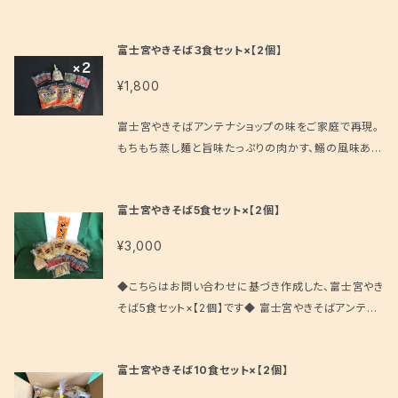
間以上のお時間を頂く場合もございます。 ・交通事情、
れる削り粉が特徴の癖になるうまさです。 ※富士宮や
度かかる場合もございます。ご迷惑をおかけいたします
悪天候が原因でご希望の日時にお届けできない場合
きそば蒸し麺・ソース・肉かす・だし粉・紅しょうが のセ
が、何卒よろしくお願い申し上げます。 ・当店からの発
富士宮やきそば３食セット×【2個】
もございます。
ットです。キャベツ、ネギはお客様にて、ご用意ください。
送可能日は基本的に平日のみ（水曜を除く）となりま
※ 麺の賞味期限は製造日を含め６日間です。（出荷日
す。 ・ご注文を受けてから製麺業者への発注を行いま
¥1,800
が麺の製造日） すぐに召し上がらない場合、麺と肉か
す。このためご注文のタイミングによっては、材料の入
すは冷凍保存、その他は冷蔵庫にて保存ください。 極
荷にお時間がかかる場合がございます。 ・年末年始、G
富士宮やきそばアンテナショップの味をご家庭で再現。
力お早目の発送を心がけておりますが、少人数のスタ
W、お盆などは仕入れにお時間がかかります為、一週
もちもち蒸し麺と旨味たっぷりの肉かす、鰯の風味あふ
ッフで対応しております為、ご注文から発送まで5日程
間以上のお時間を頂く場合もございます。 ・交通事情、
れる削り粉が特徴の癖になるうまさです。 ※富士宮や
度かかる場合もございます。ご迷惑をおかけいたします
悪天候が原因でご希望の日時にお届けできない場合
きそば蒸し麺・ソース・肉かす・だし粉・紅しょうが のセ
が、何卒よろしくお願い申し上げます。 ・当店からの発
富士宮やきそば5食セット×【2個】
もございます。
ットです。キャベツ、ネギはお客様にて、ご用意ください。
送可能日は基本的に平日のみ（水曜を除く）となりま
※ 麺の賞味期限は製造日を含め６日間です。（出荷日
す。 ・ご注文を受けてから製麺業者への発注を行いま
¥3,000
が麺の製造日） すぐに召し上がらない場合、麺と肉か
す。このためご注文のタイミングによっては、材料の入
すは冷凍保存、その他は冷蔵庫にて保存ください。 極
荷にお時間がかかる場合がございます。 ・年末年始、G
◆こちらはお問い合わせに基づき作成した、富士宮やき
力お早目の発送を心がけておりますが、少人数のスタ
W、お盆などは仕入れにお時間がかかります為、一週
そば5食セット×【2個】です◆ 富士宮やきそばアンテナ
ッフで対応しております為、ご注文から発送まで5日程
間以上のお時間を頂く場合もございます。 ・交通事情、
ショップの味をご家庭で再現。もちもち蒸し麺と旨味た
度かかる場合もございます。ご迷惑をおかけいたします
悪天候が原因でご希望の日時にお届けできない場合
っぷりの肉かす、鰯の風味あふれる削り粉が特徴の癖
が、何卒よろしくお願い申し上げます。 ・当店からの発
富士宮やきそば10食セット×【2個】
もございます。
になるうまさです。 ※富士宮やきそば蒸し麺・ソース・
送可能日は基本的に平日のみ（水曜を除く）となりま
肉かす・だし粉・紅しょうが のセットです。キャベツ、ネギ