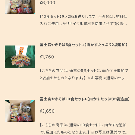
す。 ・ご注文を受けてから製麺業者への発注を行いま
¥6,000
はお客様にて、ご用意ください。 ※ 麺の賞味期限は製
す。このためご注文のタイミングによっては、材料の入
造日を含め６日間です。（出荷日が麺の製造日） すぐに
荷にお時間がかかる場合がございます。 ・年末年始、G
【10食セット】を×2箱お送りします。 ※外箱は、材料仕
召し上がらない場合、麺と肉かすは冷凍保存、その他は
W、お盆などは仕入れにお時間がかかります為、一週
入れに使用したリサイクル資材を使用させて頂く場合
冷蔵庫にて保存ください。 極力お早目の発送を心がけ
間以上のお時間を頂く場合もございます。 ・交通事情、
がございます。ご了承ください。 富士宮やきそばアンテ
ておりますが、少人数のスタッフで対応しております為、
悪天候が原因でご希望の日時にお届けできない場合
ナショップの味をご家庭で再現。もちもち蒸し麺と旨味
ご注文から発送まで5日程度かかる場合もございます。
富士宮やきそば5食セット+【肉かすたっぷり2袋追加】
もございます。
たっぷりの肉かす、鰯の風味あふれる削り粉が特徴の
ご迷惑をおかけいたしますが、何卒よろしくお願い申し
癖になるうまさです。 ※富士宮やきそば蒸し麺・ソー
上げます。 ・当店からの発送可能日は基本的に平日の
¥1,760
ス・肉かす・だし粉・紅しょうが のセットです。キャベツ、
み（水曜を除く）となります。 ・ご注文を受けてから製麺
ネギはお客様にて、ご用意ください。 ※ 麺の賞味期限
業者への発注を行います。このためご注文のタイミング
【こちらの商品は、通常の5食セットに、肉かすを追加で
は製造日を含め６日間です。（出荷日が麺の製造日） す
によっては、材料の入荷にお時間がかかる場合がござ
2袋加えたものとなります。】 ※お写真は通常のセット
ぐに召し上がらない場合、麺と肉かすは冷凍保存、その
います。 ・年末年始、GW、お盆などは仕入れにお時間
のものですが、お送りするものはここに追加で肉かすを
他は冷蔵庫にて保存ください。 極力お早目の発送を心
がかかります為、一週間以上のお時間を頂く場合もご
加えたものです。 富士宮やきそばアンテナショップの味
がけておりますが、少人数のスタッフで対応しておりま
富士宮やきそば10食セット+【肉かすたっぷり5袋追加】
ざいます。 ・交通事情、悪天候が原因でご希望の日時に
をご家庭で再現。もちもち蒸し麺と旨味たっぷりの肉か
す為、ご注文から発送まで5日程度かかる場合もござい
お届けできない場合もございます。
す、鰯の風味あふれる削り粉が特徴の癖になるうまさ
ます。ご迷惑をおかけいたしますが、何卒よろしくお願い
¥3,650
です。 ※富士宮やきそば蒸し麺・ソース・肉かす・だし
申し上げます。 ・当店からの発送可能日は基本的に平
粉・紅しょうが のセットです。キャベツ、ネギはお客様に
日のみ（水曜を除く）となります。 ・ご注文を受けてから
【こちらの商品は、通常の10食セットに、肉かすを追加
て、ご用意ください。 ※ 麺の賞味期限は製造日を含め
製麺業者への発注を行います。このためご注文のタイミ
で5袋加えたものとなります。】 ※お写真は通常のセッ